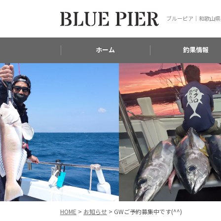
ブルーピア｜和歌山県
ホーム
釣果情報
HOME
>
お知らせ
>
GWご予約募集中です(^^)