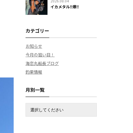
2026.08.04
イカメタル‼️爆‼️
カテゴリー
お知らせ
今月の狙い目！
海恋丸船長ブログ
釣果情報
月別一覧